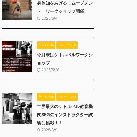
身体知をあげる！ムーブメン
ト ワークショップ開催
2025/6/4
ケトルベル
トレーニング
今月末はケトルベルワークシ
ョップ
2025/5/28
ケトルベル
トレーニング
世界最大のケトルベル教育機
関SFGのインストラクター試
験に挑戦！！
2025/3/9