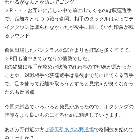
われるがなんとか防いでゴング
３R・・・お互いに苦しい中で前に出てくるのは荻窪選手
で、距離をとりつつ戦う倉岡。相手のタックルは切ってテ
イクダウンは取られなかったが後手に回っていた印象が残
るラウンド
前回出場したパンクラスの試合よりも打撃を多く当てて、
２R目も途中までかなりの優勢でした。
Rの終盤に相手が攻めた状態で終わるので印象が悪かった
ことや、対戦相手の荻窪選手は最後まで前に出てくる選手
で、足を使って距離を取ろうとすると見栄えが良くなかっ
たのも反省点
今回の試合でいろいろと発見があったので、ボクシングの
指導をより良いものにするために精進していきます。
あざみ野付近の方は
蒼天塾あざみ野道場
で格闘技を始めて
みませんか？