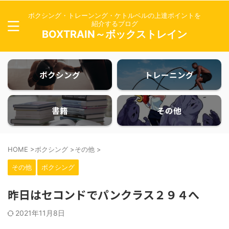
ボクシング・トレーンング・ケトルベルの上達ポイントを
紹介するブログ
BOXTRAIN～ボックストレイン
ボクシング
トレーニング
書籍
その他
HOME
>
ボクシング
>
その他
>
その他
ボクシング
昨日はセコンドでパンクラス２９４へ
2021年11月8日